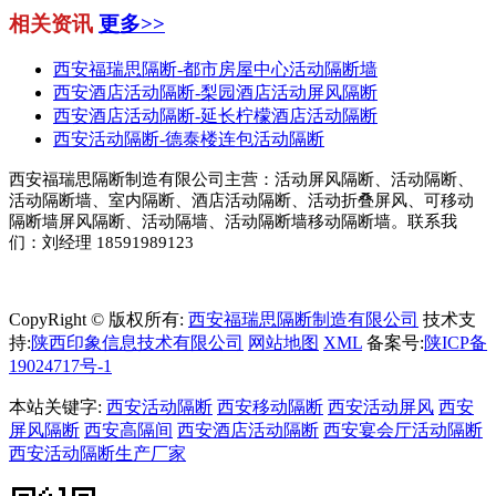
相关资讯
更多>>
西安福瑞思隔断-都市房屋中心活动隔断墙
西安酒店活动隔断-梨园酒店活动屏风隔断
西安酒店活动隔断-延长柠檬酒店活动隔断
西安活动隔断-德泰楼连包活动隔断
西安福瑞思隔断制造有限公司主营：活动屏风隔断、活动隔断、
活动隔断墙、室内隔断、酒店活动隔断、活动折叠屏风、可移动
隔断墙屏风隔断、活动隔墙、活动隔断墙移动隔断墙。联系我
们：刘经理 18591989123
CopyRight © 版权所有:
西安福瑞思隔断制造有限公司
技术支
持:
陕西印象信息技术有限公司
网站地图
XML
备案号:
陕ICP备
19024717号-1
本站关键字:
西安活动隔断
西安移动隔断
西安活动屏风
西安
屏风隔断
西安高隔间
西安酒店活动隔断
西安宴会厅活动隔断
西安活动隔断生产厂家